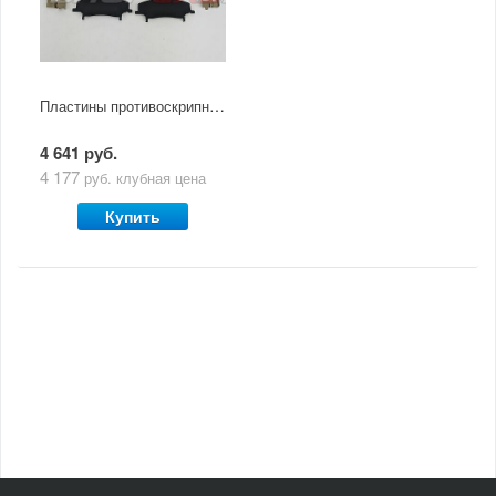
Пластины противоскрипные передних колодок Mazda CX-5 (2011-по н.в)
4 641 руб.
4 177
руб.
клубная цена
Купить