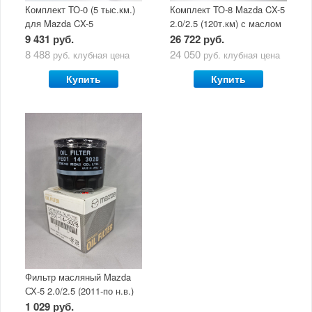
Комплект ТО-0 (5 тыс.км.)
Комплект ТО-8 Mazda CX-5
для Mazda CX-5
2.0/2.5 (120т.км) с маслом
(двигатель 2.0/2.5) с
Mazda Original Oil Ultra
9 431 руб.
26 722 руб.
маслом Mazda Original Oil
5W30
8 488
24 050
руб.
клубная цена
руб.
клубная цена
Ultra 5W30
Купить
Купить
Фильтр масляный Mazda
СХ-5 2.0/2.5 (2011-по н.в.)
1 029 руб.