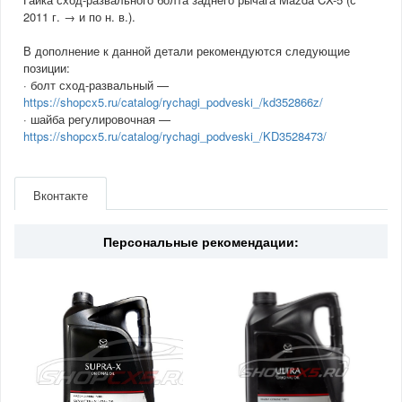
2011 г. → и по н. в.).
В дополнение к данной детали рекомендуются следующие
позиции:
· болт сход-развальный —
https://shopcx5.ru/catalog/rychagi_podveski_/kd352866z/
· шайба регулировочная —
https://shopcx5.ru/catalog/rychagi_podveski_/KD3528473/
Артикул
9YB041238
Производитель
Mazda
Вконтакте
Страна
Япония
Персональные рекомендации: