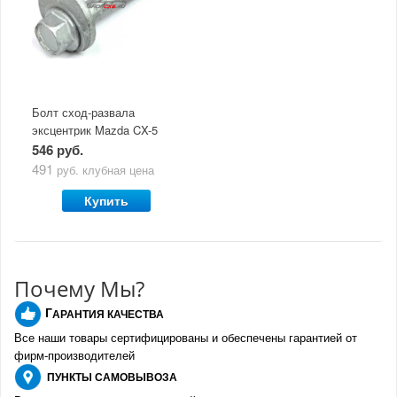
Болт сход-развала
эксцентрик Mazda CX-5
(2011-по н.в)
546 руб.
491
руб.
клубная цена
Купить
Почему Мы?
Г
АРАНТИЯ КАЧЕСТВА
Все наши товары сертифицированы и обеспечены гарантией от
фирм-производителе
й
ПУНКТЫ
САМОВЫВОЗА