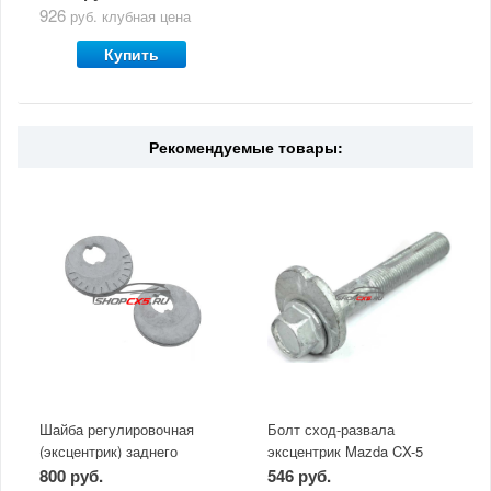
926
руб.
клубная цена
Купить
Рекомендуемые товары:
Шайба регулировочная
Болт сход-развала
(эксцентрик) заднего
эксцентрик Mazda CX-5
рычага Mazda
(2011-по н.в)
800 руб.
546 руб.