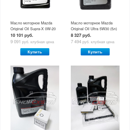
Масло моторное Mazda
Масло моторное Mazda
Original Oil Supra-X 0W-20
Original Oil Ultra 5W30 (5л)
(5 л)
10 101 руб.
8 327 руб.
9 091
7 494
руб.
клубная цена
руб.
клубная цена
Купить
Купить