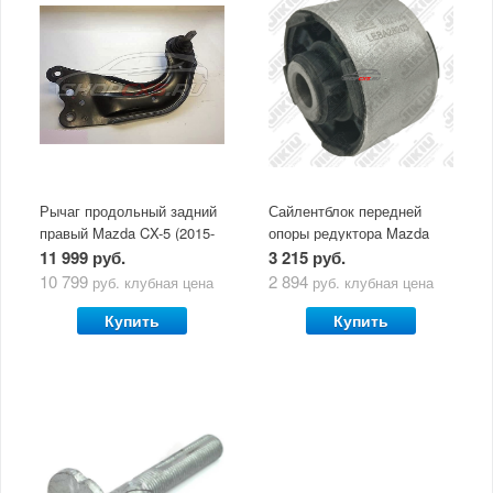
для Вас
Скидки
членам клуба и
Оперативная доставка
обладателям клубных
во все регионы России
карт
Рычаг продольный задний
Сайлентблок передней
правый Mazda CX-5 (2015-
опоры редуктора Mazda
по н.в.)
CX-5 (2011-по н.в.) JIKIU
11 999 руб.
3 215 руб.
10 799
2 894
руб.
клубная цена
руб.
клубная цена
Купить
Купить