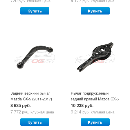
720
4 177
руб.
клубная цена
руб.
клубная цена
Купить
Купить
Задний верхний рычаг
Рычаг подпружинный
Mazda CX-5 (2011-2017)
задний правый Mazda CX-5
(серповидный)
(2011-по н.в.)
8 635 руб.
10 238 руб.
7 772
9 214
руб.
клубная цена
руб.
клубная цена
Купить
Купить