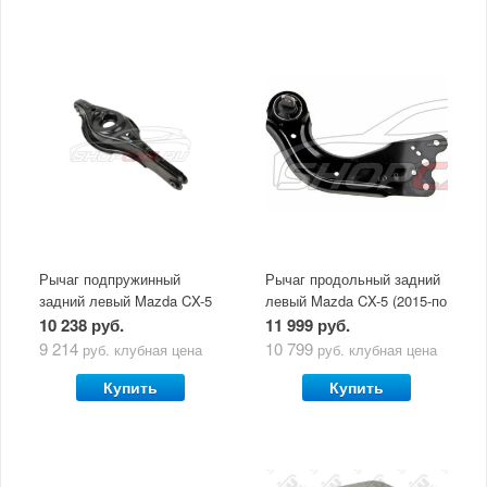
100% возврат
Рычаг подпружинный
Рычаг продольный задний
стоимости
Гарантия качества
задний левый Mazda CX-5
левый Mazda CX-5 (2015-по
в случае
все товары
(2011-по н.в.)
н.в.)
10 238 руб.
11 999 руб.
неудовлетворенности
сертифицированы
9 214
10 799
руб.
клубная цена
руб.
клубная цена
товаром
Купить
Купить
Различные способы
Профессиональная
оплаты
консультация
Вы можете выбрать
мы знаем о Mazda CX-
наиболее удобный
5 все