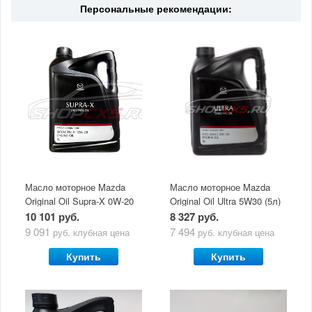
Персональные рекомендации:
Масло моторное Mazda
Масло моторное Mazda
Original Oil Supra-X 0W-20
Original Oil Ultra 5W30 (5л)
(5 л)
10 101 руб.
8 327 руб.
9 091
7 494
руб.
клубная цена
руб.
клубная цена
Купить
Купить