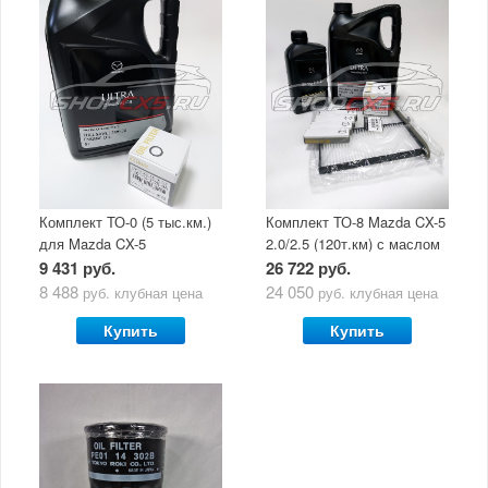
Комплект ТО-0 (5 тыс.км.)
Комплект ТО-8 Mazda CX-5
для Mazda CX-5
2.0/2.5 (120т.км) с маслом
(двигатель 2.0/2.5) с
Mazda Original Oil Ultra
9 431 руб.
26 722 руб.
маслом Mazda Original Oil
5W30
8 488
24 050
руб.
клубная цена
руб.
клубная цена
Ultra 5W30
Купить
Купить