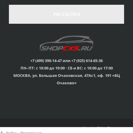
стоимости
Гарантия качества
в случае
все товары
РАССЫЛКА
неудовлетворенности
сертифицированы
товаром
Различные способы
Профессиональная
оплаты
консультация
Вы можете выбрать
мы знаем о Mazda CX-
наиболее удобный
5 все
для Вас
+7 (499) 390-14-47 или +7 (925) 614-65-36
ПН–ПТ: с 10:00 до 19:00 · СБ и ВС: с 10:00 до 17:00
Скидки
МОСКВА, ул. Большая Очаковская, 47Ас1, оф. 191 «БЦ
членам клуба и
Оперативная доставка
обладателям клубных
во все регионы России
Очаково»
карт
© 2015г-2025г., Клубный магазин Mazda CX-5 Shop
Войти
Регистрация