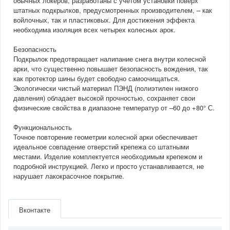
обычных локеров, разработаны с учетом установки поверх
штатных подкрылков, предусмотренных производителем, – как
войлочных, так и пластиковых. Для достижения эффекта
необходима изоляция всех четырех колесных арок.
Безопасность
Подкрылок предотвращает налипание снега внутри колесной
арки, что существенно повышает безопасность вождения, так
как протектор шины будет свободно самоочищаться.
Экологически чистый материал ПЭНД (полиэтилен низкого
давления) обладает высокой прочностью, сохраняет свои
физические свойства в диапазоне температур от –60 до +80° С.
Функциональность
Точное повторение геометрии колесной арки обеспечивает
идеальное совпадение отверстий крепежа со штатными
местами. Изделие комплектуется необходимым крепежом и
подробной инструкцией. Легко и просто устанавливается, не
нарушает лакокрасочное покрытие.
Артикул
TOTEMS3324001
Производитель
Novline
Вконтакте