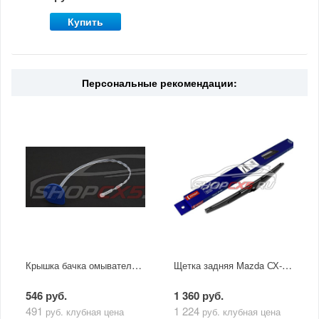
Купить
Персональные рекомендации:
Крышка бачка омывателя лобового стекла Mazda CX-5
Щетка задняя Mazda СХ-5 (2011-по н.в.) Denso
546 руб.
1 360 руб.
491
1 224
руб.
клубная цена
руб.
клубная цена