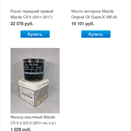
Рычаг передний правый
Масло моторное Mazda
Mazda CX-5 (2011-2017)
Original Oil Supra-X 0W-20
(5 л)
22 578 руб.
10 101 руб.
Купить
Купить
Фильтр масляный Mazda
СХ-5 2.0/2.5 (2011-по н.в.)
1 029 руб.