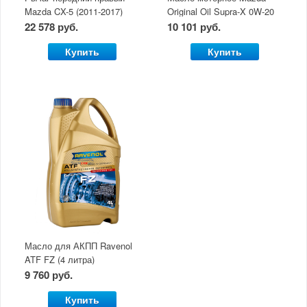
Mazda CX-5 (2011-2017)
Original Oil Supra-X 0W-20
(5 л)
22 578 руб.
10 101 руб.
Купить
Купить
Масло для АКПП Ravenol
ATF FZ (4 литра)
9 760 руб.
Купить