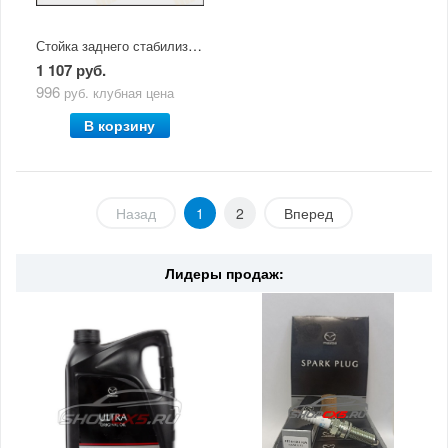
Стойка заднего стабилизатора левая Mazda CX-5 (2011-по н.в) Masuma
1 107 руб.
996
руб.
клубная цена
В корзину
Назад
1
2
Вперед
Лидеры продаж: