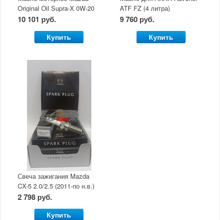
Original Oil Supra-X 0W-20
ATF FZ (4 литра)
(5 л)
10 101 руб.
9 760 руб.
Купить
Купить
Свеча зажигания Mazda
CX-5 2.0/2.5 (2011-по н.в.)
2 798 руб.
Купить