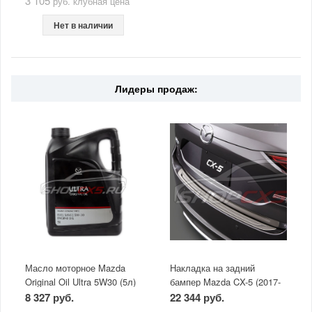
3 105
руб.
клубная цена
Нет в наличии
Лидеры продаж:
Масло моторное Mazda
Накладка на задний
Original Oil Ultra 5W30 (5л)
бампер Mazda CX-5 (2017-
по н.в.)
8 327 руб.
22 344 руб.