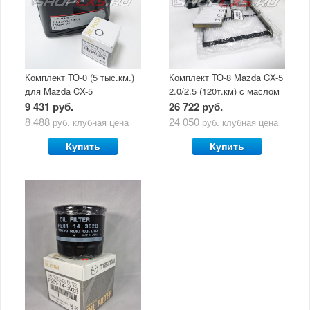
Комплект ТО-0 (5 тыс.км.)
Комплект ТО-8 Mazda CX-5
для Mazda CX-5
2.0/2.5 (120т.км) с маслом
(двигатель 2.0/2.5) с
Mazda Original Oil Ultra
9 431 руб.
26 722 руб.
маслом Mazda Original Oil
5W30
8 488
24 050
руб.
клубная цена
руб.
клубная цена
Ultra 5W30
Купить
Купить