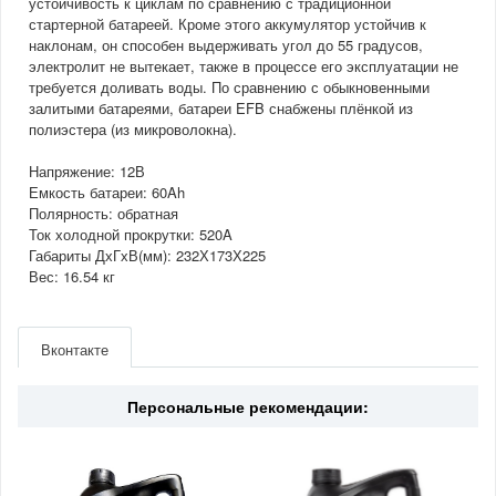
устойчивость к циклам по сравнению с традиционной
стартерной батареей. Кроме этого аккумулятор устойчив к
наклонам, он способен выдерживать угол до 55 градусов,
электролит не вытекает, также в процессе его эксплуатации не
требуется доливать воды. По сравнению с обыкновенными
залитыми батареями, батареи EFB снабжены плёнкой из
полиэстера (из микроволокна).
Напряжение: 12В
Емкость батареи: 60Ah
Полярность: обратная
Ток холодной прокрутки: 520A
Габариты ДхГхВ(мм): 232Х173Х225
Вес: 16.54 кг
Артикул
EL604
Производитель
Exide
Вконтакте
Двигатель
2.0/2.5(бензин)
Страна
Польша
Персональные рекомендации: