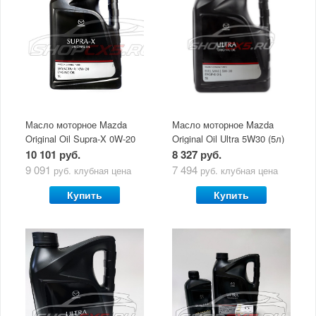
Масло моторное Mazda
Масло моторное Mazda
Original Oil Supra-X 0W-20
Original Oil Ultra 5W30 (5л)
(5 л)
10 101 руб.
8 327 руб.
9 091
7 494
руб.
клубная цена
руб.
клубная цена
Купить
Купить