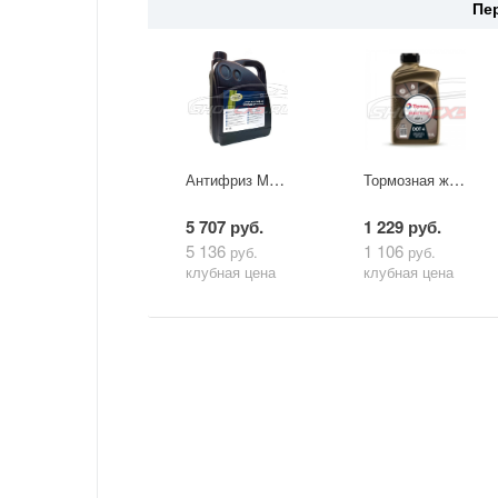
Пе
Антифриз Mazda Long Life FL-22 5л.
Тормозная жидкость Total HBF Dot4 0.5л
5 707 руб.
1 229 руб.
5 136
1 106
руб.
руб.
клубная цена
клубная цена