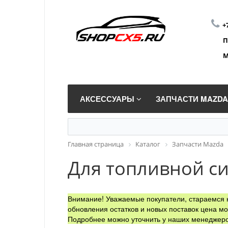
+
П
М
АКСЕССУАРЫ
ЗАПЧАСТИ MAZD
Главная страница
Каталог
Запчасти Mazda
Для топливной с
Внимание! Уважаемые покупатели, стараемся н
обновления остатков и новых поставок цена мо
Подробнее можно уточнить у наших менеджеро