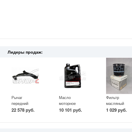
Лидеры продаж:
Рычаг
Масло
Фильтр
передний
моторное
масляный
правый Mazda
Mazda Original
Mazda СХ-5
22 578 руб.
10 101 руб.
1 029 руб.
CX-5 (2011-
Oil Supra-X
2.0/2.5 (2011-
2017)
0W-20 (5 л)
по н.в.)