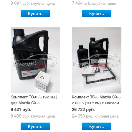
9 091
7 494
руб.
клубная цена
руб.
клубная цена
Купить
Купить
Комплект ТО-0 (5 тыс.км.)
Комплект ТО-8 Mazda CX-5
для Mazda CX-5
2.0/2.5 (120т.км) с маслом
(двигатель 2.0/2.5) с
Mazda Original Oil Ultra
9 431 руб.
26 722 руб.
маслом Mazda Original Oil
5W30
8 488
24 050
руб.
клубная цена
руб.
клубная цена
Ultra 5W30
Купить
Купить