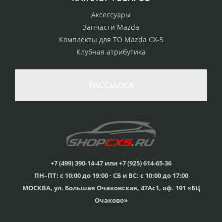
Аксессуары
Запчасти Mazda
Комплекты для ТО Mazda CX-5
Клубная атрибутика
100% возврат
стоимости
Гарантия качества
в случае
все товары
РАССЫЛКА
неудовлетворенности
сертифицированы
товаром
Различные способы
Профессиональная
оплаты
консультация
Вы можете выбрать
мы знаем о Mazda CX-
наиболее удобный
5 все
для Вас
+7 (499) 390-14-47 или +7 (925) 614-65-36
ПН–ПТ: с 10:00 до 19:00 · СБ и ВС: с 10:00 до 17:00
Скидки
МОСКВА, ул. Большая Очаковская, 47Ас1, оф. 191 «БЦ
членам клуба и
Оперативная доставка
обладателям клубных
во все регионы России
Очаково»
карт