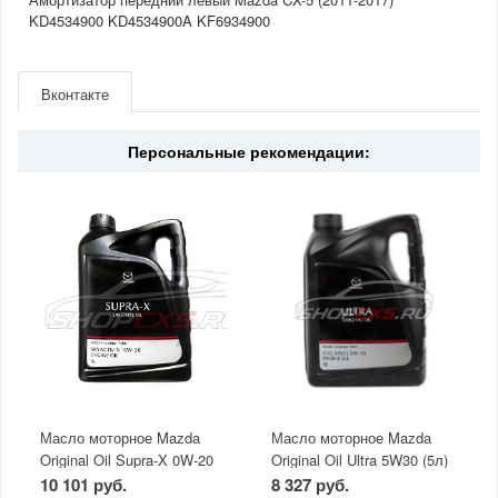
KD4534900 KD4534900A KF6934900
Артикул
KD4534900A
Производитель
Mazda
Вконтакте
Страна
Япония
Персональные рекомендации:
Масло моторное Mazda
Масло моторное Mazda
Original Oil Supra-X 0W-20
Original Oil Ultra 5W30 (5л)
(5 л)
10 101 руб.
8 327 руб.