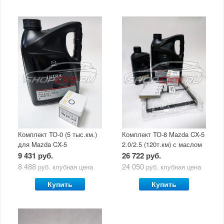
Комплект ТО-0 (5 тыс.км.)
Комплект ТО-8 Mazda CX-5
для Mazda CX-5
2.0/2.5 (120т.км) с маслом
(двигатель 2.0/2.5) с
Mazda Original Oil Ultra
9 431 руб.
26 722 руб.
маслом Mazda Original Oil
5W30
8 488
24 050
руб.
клубная цена
руб.
клубная цена
Ultra 5W30
Купить
Купить