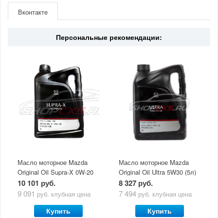
Производитель
Mazda
Вконтакте
Материал
Сталь
Персональные рекомендации:
Масло моторное Mazda
Масло моторное Mazda
Original Oil Supra-X 0W-20
Original Oil Ultra 5W30 (5л)
(5 л)
10 101 руб.
8 327 руб.
9 091
7 494
руб.
клубная цена
руб.
клубная цена
Купить
Купить