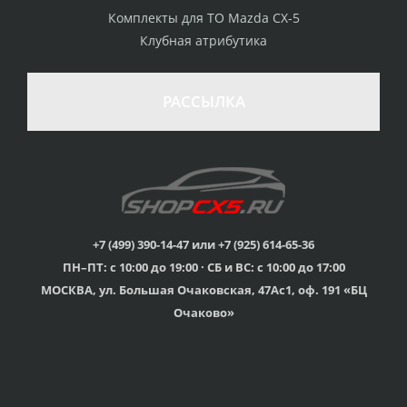
Комплекты для ТО Mazda CX-5
Клубная атрибутика
100% возврат
стоимости
Гарантия качества
в случае
все товары
РАССЫЛКА
неудовлетворенности
сертифицированы
товаром
Различные способы
Профессиональная
оплаты
консультация
Вы можете выбрать
мы знаем о Mazda CX-
наиболее удобный
5 все
для Вас
+7 (499) 390-14-47 или +7 (925) 614-65-36
ПН–ПТ: с 10:00 до 19:00 · СБ и ВС: с 10:00 до 17:00
Скидки
МОСКВА, ул. Большая Очаковская, 47Ас1, оф. 191 «БЦ
членам клуба и
Оперативная доставка
обладателям клубных
во все регионы России
Очаково»
карт