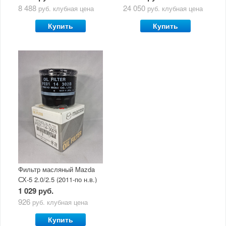
маслом Mazda Original Oil
5W30
8 488
24 050
руб.
клубная цена
руб.
клубная цена
Ultra 5W30
Купить
Купить
Фильтр масляный Mazda
СХ-5 2.0/2.5 (2011-по н.в.)
1 029 руб.
926
руб.
клубная цена
Купить