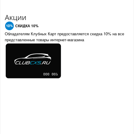
членам клуба и
Оперативная доставка
обладателям клубных
во все регионы России
карт
Акции
СКИДКА 10%
Обладателям Клубных Карт предоставляется скидка 10% на все
представленные товары интернет-магазина