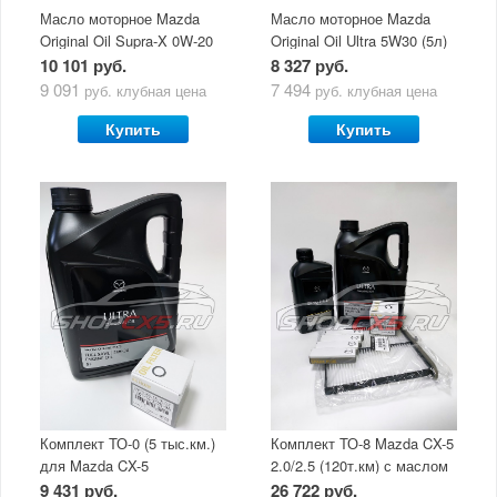
Масло моторное Mazda
Масло моторное Mazda
Original Oil Supra-X 0W-20
Original Oil Ultra 5W30 (5л)
(5 л)
10 101 руб.
8 327 руб.
9 091
7 494
руб.
клубная цена
руб.
клубная цена
Купить
Купить
Комплект ТО-0 (5 тыс.км.)
Комплект ТО-8 Mazda CX-5
для Mazda CX-5
2.0/2.5 (120т.км) с маслом
(двигатель 2.0/2.5) с
Mazda Original Oil Ultra
9 431 руб.
26 722 руб.