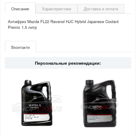
Описание
Характеристики
Доставка и оплата
Антифриз Mazda FL22 Ravenol HJC Hybrid Japanese Coolant
Premix 1,5 литр
Артикул
4014835755918
Производитель
Ravenol
Вконтакте
Материал
Антифриз
Страна
Германия
Персональные рекомендации: