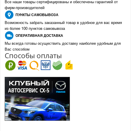
Все наши товары сертифицированы и обеспечены гарантией от
фирм-производителе
й
ПУНКТЫ
САМОВЫВОЗА
Возможность забрать заказанный товар в удобное для вас время
из более 100 пунктов самовывоза
О
ПЕРАТИВНАЯ ДОСТАВКА
Мы всегда готовы осуществить доставку наиболее удобным для
Вас способом
Спо
с
обы оплаты
100% возврат
стоимости
Гарантия качества
в случае
все товары
неудовлетворенности
сертифицированы
товаром
Различные способы
Профессиональная
оплаты
консультация
Вы можете выбрать
мы знаем о Mazda CX-
наиболее удобный
5 все
для Вас
Скидки