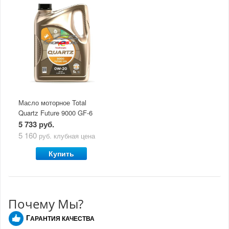
Масло моторное Total
Quartz Future 9000 GF-6
0W20 (5Л)
5 733 руб.
5 160
руб.
клубная цена
Купить
Почему Мы?
Г
АРАНТИЯ КАЧЕСТВА