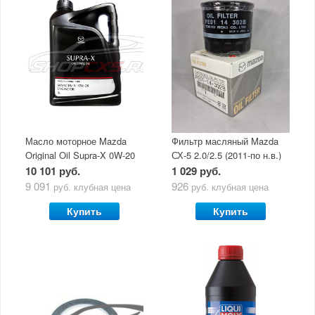
Масло моторное Mazda
Фильтр масляный Mazda
Original Oil Supra-X 0W-20
СХ-5 2.0/2.5 (2011-по н.в.)
(5 л)
10 101 руб.
1 029 руб.
9 091
926
руб.
клубная цена
руб.
клубная цена
Купить
Купить