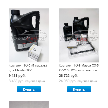
Комплект ТО-0 (5 тыс.км.)
Комплект ТО-8 Mazda CX-5
для Mazda CX-5
2.0/2.5 (120т.км) с маслом
(двигатель 2.0/2.5) с
Mazda Original Oil Ultra
9 431 руб.
26 722 руб.
маслом Mazda Original Oil
5W30
8 488
24 050
руб.
клубная цена
руб.
клубная цена
Ultra 5W30
Купить
Купить