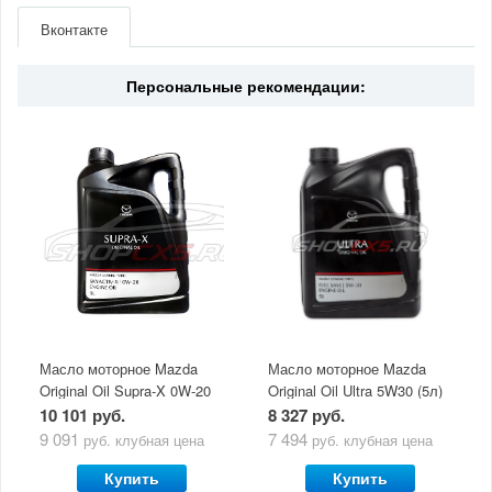
Производитель
Mazda
Вконтакте
Материал
Антифриз
Персональные рекомендации:
Масло моторное Mazda
Масло моторное Mazda
Original Oil Supra-X 0W-20
Original Oil Ultra 5W30 (5л)
(5 л)
10 101 руб.
8 327 руб.
9 091
7 494
руб.
клубная цена
руб.
клубная цена
Купить
Купить