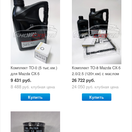
Комплект ТО-0 (5 тыс.км.)
Комплект ТО-8 Mazda CX-5
для Mazda CX-5
2.0/2.5 (120т.км) с маслом
(двигатель 2.0/2.5) с
Mazda Original Oil Ultra
9 431 руб.
26 722 руб.
маслом Mazda Original Oil
5W30
8 488
24 050
руб.
клубная цена
руб.
клубная цена
Ultra 5W30
Купить
Купить