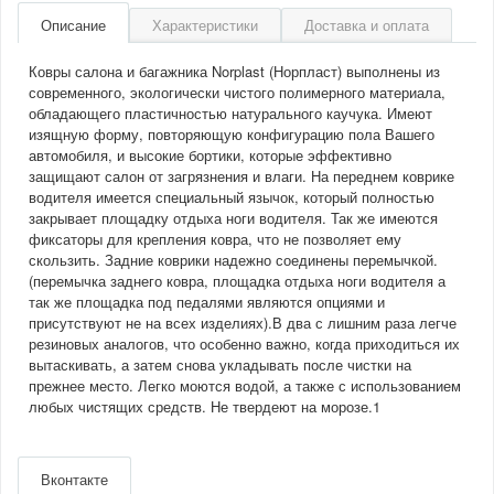
Описание
Характеристики
Доставка и оплата
Ковры салона и багажника Norplast (Норпласт) выполнены из
современного, экологически чистого полимерного материала,
обладающего пластичностью натурального каучука. Имеют
изящную форму, повторяющую конфигурацию пола Вашего
автомобиля, и высокие бортики, которые эффективно
защищают салон от загрязнения и влаги. На переднем коврике
водителя имеется специальный язычок, который полностью
закрывает площадку отдыха ноги водителя. Так же имеются
фиксаторы для крепления ковра, что не позволяет ему
скользить. Задние коврики надежно соединены перемычкой.
(перемычка заднего ковра, площадка отдыха ноги водителя а
так же площадка под педалями являются опциями и
присутствуют не на всех изделиях).В два с лишним раза легче
резиновых аналогов, что особенно важно, когда приходиться их
вытаскивать, а затем снова укладывать после чистки на
прежнее место. Легко моются водой, а также с использованием
любых чистящих средств. Не твердеют на морозе.1
Артикул
NPA10C55060
Производитель
Norplast
Вконтакте
Материал
Полиуретан