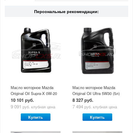
Цвет
Черный
Страна
Россия
Персональные рекомендации:
Масло моторное Mazda
Масло моторное Mazda
Original Oil Supra-X 0W-20
Original Oil Ultra 5W30 (5л)
(5 л)
10 101 руб.
8 327 руб.
9 091
7 494
руб.
клубная цена
руб.
клубная цена
Купить
Купить