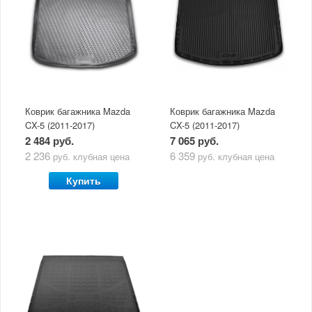
Коврик багажника Mazda
Коврик багажника Mazda
CX-5 (2011-2017)
CX-5 (2011-2017)
полиуретановый Novline
полиуретановый
2 484 руб.
7 065 руб.
2 236
6 359
руб.
клубная цена
руб.
клубная цена
Купить