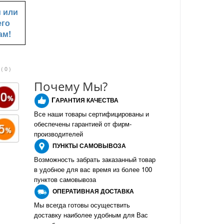
u
или
его
ам!
( 0 )
Почему Мы?
Г
АРАНТИЯ КАЧЕСТВА
Все наши товары сертифицированы и
обеспечены гарантией от фирм-
производителе
й
ПУНКТЫ
САМОВЫВОЗА
Возможность забрать заказанный товар
в удобное для вас время из более 100
пунктов самовывоза
О
ПЕРАТИВНАЯ ДОСТАВКА
Мы всегда готовы осуществить
доставку наиболее удобным для Вас