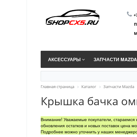
+
П
М
АКСЕССУАРЫ
ЗАПЧАСТИ MAZD
Главная страница
Каталог
Запчасти Mazda
Крышка бачка омы
Внимание! Уважаемые покупатели, стараемся н
обновления остатков и новых поставок цена мо
Подробнее можно уточнить у наших менеджеро