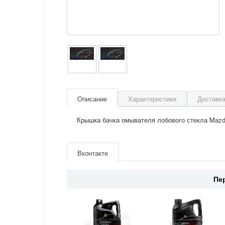
Описание
Характеристики
Доставка
Крышка бачка омывателя лобового стекла Mazd
Артикул
KD3567483
Производитель
Mazda
Вконтакте
Страна
Япония
Пе