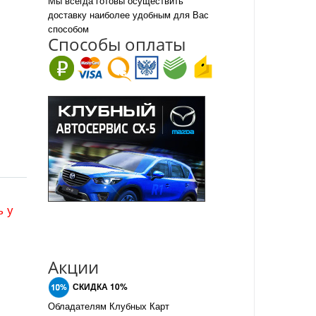
Мы всегда готовы осуществить
доставку наиболее удобным для Вас
способом
Спо
с
обы оплаты
ь у
Акции
СКИДКА 10%
Обладателям Клубных Карт