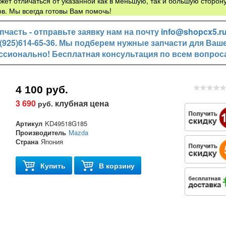
жет отличаться от указанной как в меньшую, так и большую сторону
в. Мы всегда готовы Вам помочь!
часть - отправьте заявку нам на почту
info@shopcx5.r
+7(925)614-65-36. Мы подберем нужные запчасти для Ваш
ссионально! Бесплатная консультация по всем вопрос
4 100 руб.
3 690
клубная цена
руб.
Артикул
KD49518G185
Производитель
Mazda
Страна
Япония
Купить
В корзину