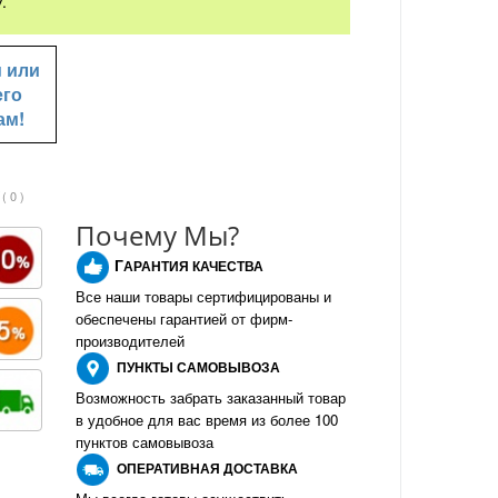
.
u
или
его
ам!
( 0 )
Почему Мы?
Г
АРАНТИЯ КАЧЕСТВА
Все наши товары сертифицированы и
обеспечены гарантией от фирм-
производителе
й
ПУНКТЫ
САМОВЫВОЗА
Возможность забрать заказанный товар
в удобное для вас время из более 100
пунктов самовывоза
О
ПЕРАТИВНАЯ ДОСТАВКА