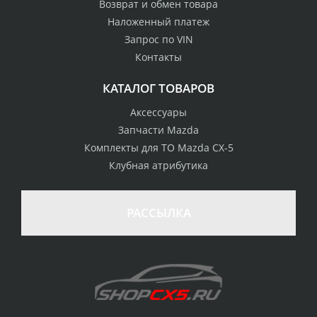
Возврат и обмен товара
Наложенный платеж
Запрос по VIN
Контакты
КАТАЛОГ ТОВАРОВ
Аксессуары
Запчасти Mazda
Комплекты для ТО Mazda CX-5
Клубная атрибутика
100% возврат
стоимости
Гарантия качества
в случае
все товары
РАССЫЛКА
неудовлетворенности
сертифицированы
товаром
Различные способы
Профессиональная
оплаты
консультация
Вы можете выбрать
мы знаем о Mazda CX-
наиболее удобный
5 все