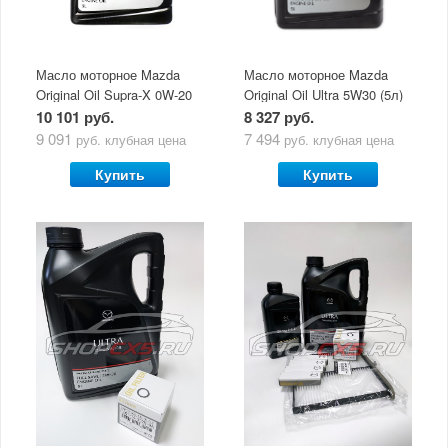
Масло моторное Mazda
Масло моторное Mazda
Original Oil Supra-X 0W-20
Original Oil Ultra 5W30 (5л)
(5 л)
10 101 руб.
8 327 руб.
9 091
7 494
руб.
клубная цена
руб.
клубная цена
Купить
Купить