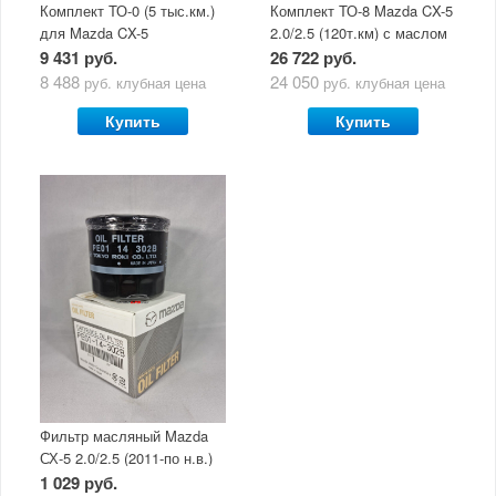
Комплект ТО-0 (5 тыс.км.)
Комплект ТО-8 Mazda CX-5
для Mazda CX-5
2.0/2.5 (120т.км) с маслом
(двигатель 2.0/2.5) с
Mazda Original Oil Ultra
9 431 руб.
26 722 руб.
маслом Mazda Original Oil
5W30
8 488
24 050
руб.
клубная цена
руб.
клубная цена
Ultra 5W30
Купить
Купить
Фильтр масляный Mazda
СХ-5 2.0/2.5 (2011-по н.в.)
1 029 руб.