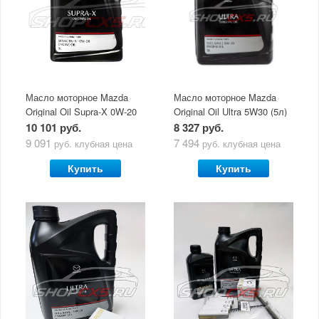
Масло моторное Mazda
Масло моторное Mazda
Original Oil Supra-X 0W-20
Original Oil Ultra 5W30 (5л)
(5 л)
10 101 руб.
8 327 руб.
9 091
7 494
руб.
клубная цена
руб.
клубная цена
Купить
Купить