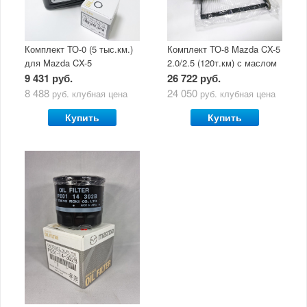
Комплект ТО-0 (5 тыс.км.)
Комплект ТО-8 Mazda CX-5
для Mazda CX-5
2.0/2.5 (120т.км) с маслом
(двигатель 2.0/2.5) с
Mazda Original Oil Ultra
9 431 руб.
26 722 руб.
маслом Mazda Original Oil
5W30
8 488
24 050
руб.
клубная цена
руб.
клубная цена
Ultra 5W30
Купить
Купить