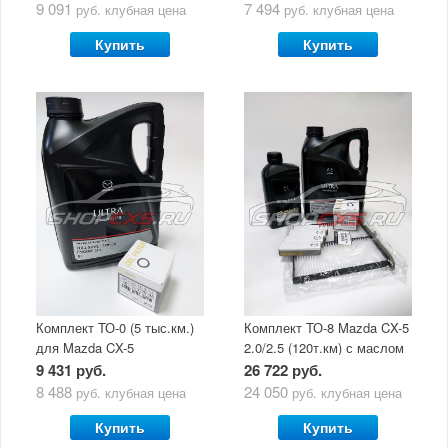
9 091
7 494
руб.
клубная цена
руб.
клубная цена
Купить
Купить
Комплект ТО-0 (5 тыс.км.)
Комплект ТО-8 Mazda CX-5
для Mazda CX-5
2.0/2.5 (120т.км) с маслом
(двигатель 2.0/2.5) с
Mazda Original Oil Ultra
9 431 руб.
26 722 руб.
маслом Mazda Original Oil
5W30
8 488
24 050
руб.
клубная цена
руб.
клубная цена
Ultra 5W30
Купить
Купить