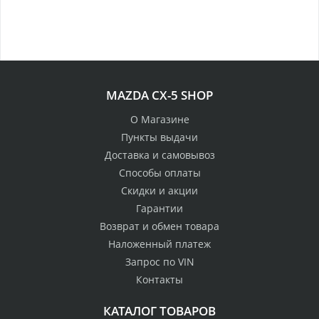
100% возврат
MAZDA CX-5 SHOP
стоимости
Гарантия качества
в случае
все товары
О Магазине
неудовлетворенности
сертифицированы
Пункты выдачи
товаром
Доставка и самовывоз
Различные способы
Способы оплаты
Профессиональная
оплаты
Скидки и акции
консультация
Вы можете выбрать
мы знаем о Mazda CX-
Гарантии
наиболее удобный
5 все
Возврат и обмен товара
для Вас
Наложенный платеж
Скидки
Запрос по VIN
членам клуба и
Оперативная доставка
Контакты
обладателям клубных
во все регионы России
карт
КАТАЛОГ ТОВАРОВ