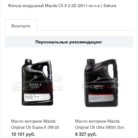
Фильтр воздушный Mazda СХ-5 2.2D (2011-по н.в.) Sakura
Артикул
A17870
Производитель
Sakura
Вконтакте
Двигатель
2.2D(дизель)
Страна
Япония
Персональные рекомендации:
Масло моторное Mazda
Масло моторное Mazda
Original Oil Supra-X 0W-20
Original Oil Ultra 5W30 (5л)
(5 л)
10 101 руб.
8 327 руб.