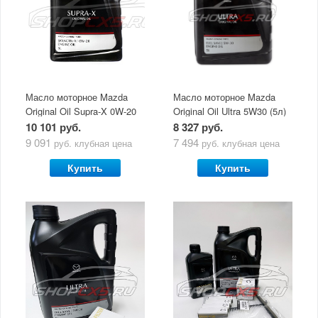
Масло моторное Mazda
Масло моторное Mazda
Original Oil Supra-X 0W-20
Original Oil Ultra 5W30 (5л)
(5 л)
10 101 руб.
8 327 руб.
9 091
7 494
руб.
клубная цена
руб.
клубная цена
Купить
Купить