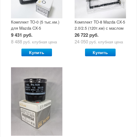
Комплект ТО-0 (5 тыс.км.)
Комплект ТО-8 Mazda CX-5
для Mazda CX-5
2.0/2.5 (120т.км) с маслом
(двигатель 2.0/2.5) с
Mazda Original Oil Ultra
9 431 руб.
26 722 руб.
маслом Mazda Original Oil
5W30
8 488
24 050
руб.
клубная цена
руб.
клубная цена
Ultra 5W30
Купить
Купить