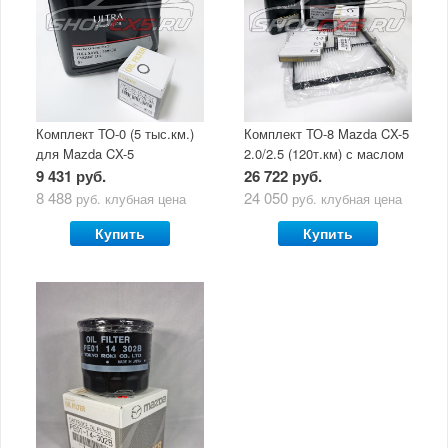
Комплект ТО-0 (5 тыс.км.)
Комплект ТО-8 Mazda CX-5
для Mazda CX-5
2.0/2.5 (120т.км) с маслом
(двигатель 2.0/2.5) с
Mazda Original Oil Ultra
9 431 руб.
26 722 руб.
маслом Mazda Original Oil
5W30
8 488
24 050
руб.
клубная цена
руб.
клубная цена
Ultra 5W30
Купить
Купить