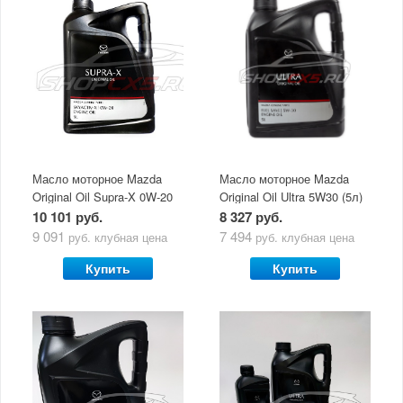
Масло моторное Mazda
Масло моторное Mazda
Original Oil Supra-X 0W-20
Original Oil Ultra 5W30 (5л)
(5 л)
10 101 руб.
8 327 руб.
9 091
7 494
руб.
клубная цена
руб.
клубная цена
Купить
Купить