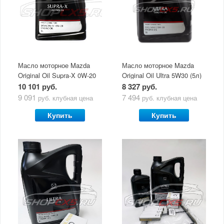
Масло моторное Mazda
Масло моторное Mazda
Original Oil Supra-X 0W-20
Original Oil Ultra 5W30 (5л)
(5 л)
10 101 руб.
8 327 руб.
9 091
7 494
руб.
клубная цена
руб.
клубная цена
Купить
Купить