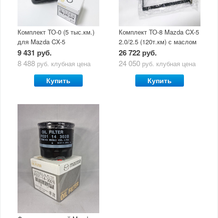
Комплект ТО-0 (5 тыс.км.)
Комплект ТО-8 Mazda CX-5
для Mazda CX-5
2.0/2.5 (120т.км) с маслом
(двигатель 2.0/2.5) с
Mazda Original Oil Ultra
9 431 руб.
26 722 руб.
маслом Mazda Original Oil
5W30
8 488
24 050
руб.
клубная цена
руб.
клубная цена
Ultra 5W30
Купить
Купить