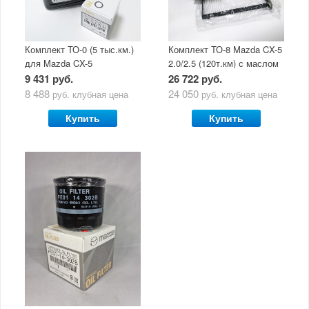
Комплект ТО-0 (5 тыс.км.)
Комплект ТО-8 Mazda CX-5
для Mazda CX-5
2.0/2.5 (120т.км) с маслом
(двигатель 2.0/2.5) с
Mazda Original Oil Ultra
9 431 руб.
26 722 руб.
маслом Mazda Original Oil
5W30
8 488
24 050
руб.
клубная цена
руб.
клубная цена
Ultra 5W30
Купить
Купить