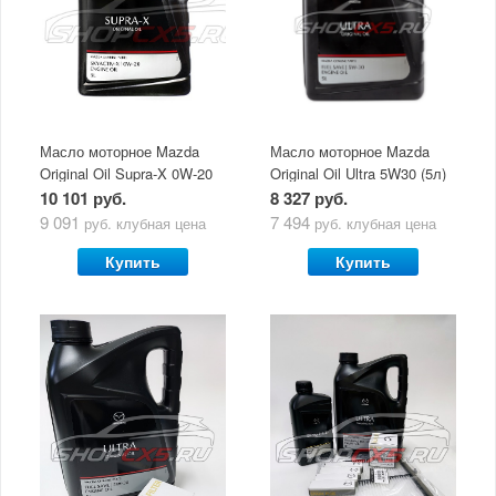
Масло моторное Mazda
Масло моторное Mazda
Original Oil Supra-X 0W-20
Original Oil Ultra 5W30 (5л)
(5 л)
10 101 руб.
8 327 руб.
9 091
7 494
руб.
клубная цена
руб.
клубная цена
Купить
Купить