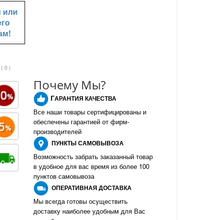
u
или
его
ам!
( 0 )
Почему Мы?
Г
АРАНТИЯ КАЧЕСТВА
Все наши товары сертифицированы и
обеспечены гарантией от фирм-
производителе
й
ПУНКТЫ
САМОВЫВОЗА
Возможность забрать заказанный товар
в удобное для вас время из более 100
пунктов самовывоза
О
ПЕРАТИВНАЯ ДОСТАВКА
Мы всегда готовы осуществить
доставку наиболее удобным для Вас