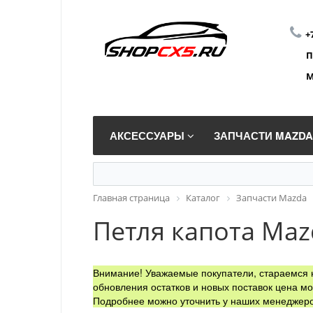
+
П
М
АКСЕССУАРЫ
ЗАПЧАСТИ MAZD
Главная страница
Каталог
Запчасти Mazda
Петля капота Mazd
Внимание! Уважаемые покупатели, стараемся н
обновления остатков и новых поставок цена мо
Подробнее можно уточнить у наших менеджеро