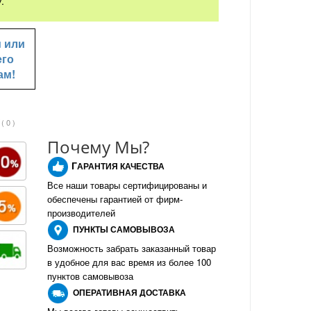
.
u
или
его
ам!
( 0 )
Почему Мы?
Г
АРАНТИЯ КАЧЕСТВА
Все наши товары сертифицированы и
обеспечены гарантией от фирм-
производителе
й
ПУНКТЫ
САМОВЫВОЗА
Возможность забрать заказанный товар
в удобное для вас время из более 100
пунктов самовывоза
О
ПЕРАТИВНАЯ ДОСТАВКА