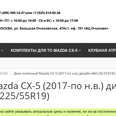
7 (499) 390-14-47 или +7 (925) 614-65-36
Н–ПТ: с 10:00 до 19:00 · СБ и ВС: с 10:00 до 17:00
ОСКВА, ул. Большая Очаковская, 47Ас1, оф. 191 «БЦ Очаково»
A
КОМПЛЕКТЫ ДЛЯ ТО MAZDA CX-5
КЛУБНАЯ АТ
ИСКИ
Диск колесный Mazda CX-5 (2017-по н.в.) дизайн 68A (7Jx19 ET45
da CX-5 (2017-по н.в.) д
 225/55R19)
а сайте указывать актуальные цены и наличие, но из-за постоянно