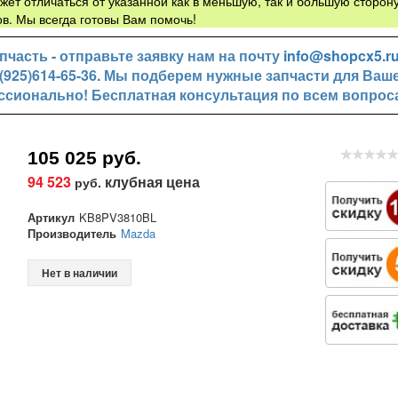
жет отличаться от указанной как в меньшую, так и большую сторону
в. Мы всегда готовы Вам помочь!
часть - отправьте заявку нам на почту
info@shopcx5.r
+7(925)614-65-36. Мы подберем нужные запчасти для Ваш
ссионально! Бесплатная консультация по всем вопрос
105 025 руб.
94 523
клубная цена
руб.
Артикул
KB8PV3810BL
Производитель
Mazda
Нет в наличии