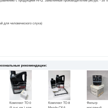
сравнению с продукцией HI-Q. Заявленный производителем ресурс - 35 т
 для человеческого слуха)
рсональные рекомендации:
Комплект ТО-0
Комплект ТО-8
Фильтр
(5 тыс.км.) для
Mazda CX-5
масляный