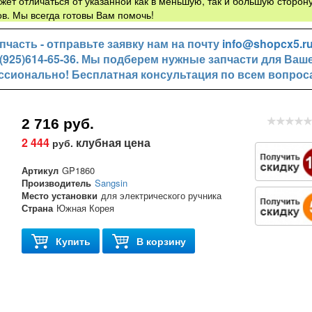
жет отличаться от указанной как в меньшую, так и большую сторону
в. Мы всегда готовы Вам помочь!
часть - отправьте заявку нам на почту
info@shopcx5.r
+7(925)614-65-36. Мы подберем нужные запчасти для Ваш
ссионально! Бесплатная консультация по всем вопрос
2 716 руб.
2 444
клубная цена
руб.
Артикул
GP1860
Производитель
Sangsin
Место установки
для электрического ручника
Страна
Южная Корея
Купить
В корзину