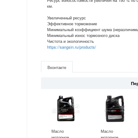
Ресурс износостойкости увеличен на 150 % по 
км.
Увеличенный ресурс
Эффективное торможение
Минимальный коэффициент шума (неразличимый
Минимальный износ тормозного диска
Чистота и экологичность
https://sangsin.ru/products/
Артикул
GP1860
Производитель
Sangsin
Вконтакте
Место установки
для электрического ручника
Страна
Южная Корея
Пе
Масло
Масло
моторное
моторное