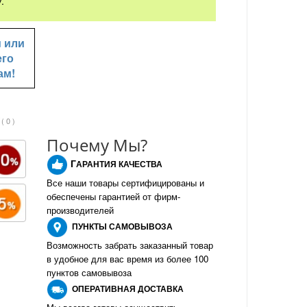
.
u
или
его
ам!
( 0 )
Почему Мы?
Г
АРАНТИЯ КАЧЕСТВА
Все наши товары сертифицированы и
обеспечены гарантией от фирм-
производителе
й
ПУНКТЫ
САМОВЫВОЗА
Возможность забрать заказанный товар
в удобное для вас время из более 100
пунктов самовывоза
О
ПЕРАТИВНАЯ ДОСТАВКА