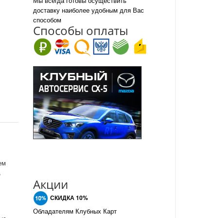
Мы всегда готовы осуществить
доставку наиболее удобным для Вас
способом
Спо
с
обы оплаты
ем
,
Акции
СКИДКА 10%
Обладателям Клубных Карт