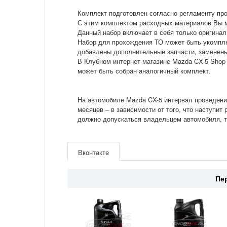
Комплект подготовлен согласно регламенту п
С этим комплектом расходных материалов Вы м
Данный набор включает в себя только оригинал
Набор для прохождения ТО может быть укомпле
добавлены дополнительные запчасти, заменены 
В Клубном интернет-магазине Mazda CX-5 Shop 
может быть собран аналогичный комплект.
На автомобиле Mazda CX-5 интервал проведения
месяцев – в зависимости от того, что наступи
должно допускаться владельцем автомобиля, т.
Артикул
KTO10-CX-025
Производитель
Mazda
Вконтакте
Двигатель
2.0/2.5(бензин)
Страна
Япония
Пе