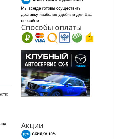
Мы всегда готовы осуществить
доставку наиболее удобным для Вас
способом
Спо
с
обы оплаты
асти:
Акции
ена
СКИДКА 10%