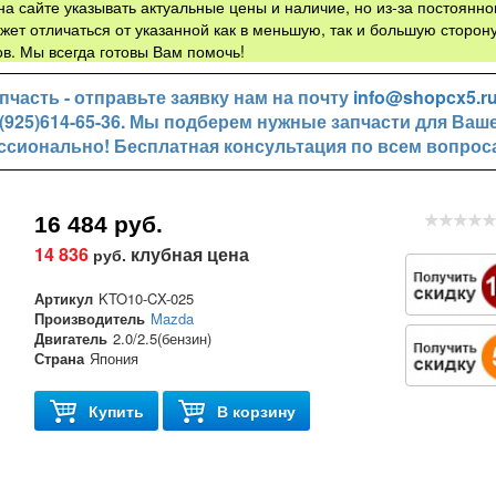
а сайте указывать актуальные цены и наличие, но из-за постоянно
жет отличаться от указанной как в меньшую, так и большую сторону
в. Мы всегда готовы Вам помочь!
часть - отправьте заявку нам на почту
info@shopcx5.r
+7(925)614-65-36. Мы подберем нужные запчасти для Ваш
ссионально! Бесплатная консультация по всем вопрос
16 484 руб.
14 836
клубная цена
руб.
Артикул
KTO10-CX-025
Производитель
Mazda
Двигатель
2.0/2.5(бензин)
Страна
Япония
Купить
В корзину