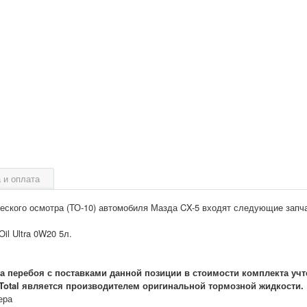
 и оплата
еского осмотра (ТО-10) автомобиля Мазда CX-5 входят следующие запч
il Ultra 0W20 5л.
за перебоя с поставками данной позиции в стоимости комплекта учт
. Total является производителем оригинальной тормозной жидкости.
ера