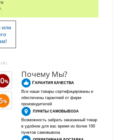
го
.
u
или
его
ам!
( 0 )
Почему Мы?
Г
АРАНТИЯ КАЧЕСТВА
Все наши товары сертифицированы и
обеспечены гарантией от фирм-
производителе
й
ПУНКТЫ
САМОВЫВОЗА
Возможность забрать заказанный товар
в удобное для вас время из более 100
пунктов самовывоза
О
ПЕРАТИВНАЯ ДОСТАВКА