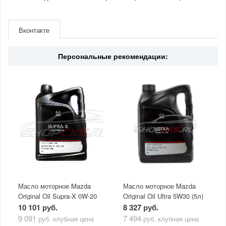
Артикул
9000777W241W
Производитель
Mazda
Вконтакте
Страна
Япония
Персональные рекомендации:
Масло моторное Mazda
Масло моторное Mazda
Original Oil Supra-X 0W-20
Original Oil Ultra 5W30 (5л)
(5 л)
10 101 руб.
8 327 руб.
9 091
7 494
руб.
клубная цена
руб.
клубная цена