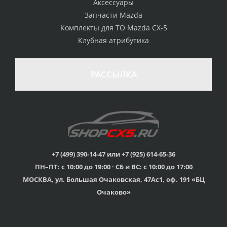
Аксессуары
Запчасти Mazda
Комплекты для ТО Mazda CX-5
Клубная атрибутика
100% возврат
стоимости
Гарантия качества
в случае
все товары
РАССЫЛКА
неудовлетворенности
сертифицированы
товаром
Различные способы
Профессиональная
оплаты
консультация
Вы можете выбрать
мы знаем о Mazda CX-
наиболее удобный
5 все
для Вас
+7 (499) 390-14-47 или +7 (925) 614-65-36
ПН–ПТ: с 10:00 до 19:00 · СБ и ВС: с 10:00 до 17:00
Скидки
МОСКВА, ул. Большая Очаковская, 47Ас1, оф. 191 «БЦ
членам клуба и
Оперативная доставка
обладателям клубных
во все регионы России
Очаково»
карт