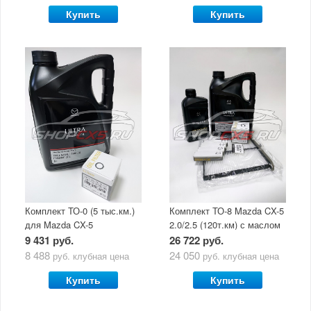
Купить
Купить
Комплект ТО-0 (5 тыс.км.)
Комплект ТО-8 Mazda CX-5
для Mazda CX-5
2.0/2.5 (120т.км) с маслом
(двигатель 2.0/2.5) с
Mazda Original Oil Ultra
9 431 руб.
26 722 руб.
маслом Mazda Original Oil
5W30
8 488
24 050
руб.
клубная цена
руб.
клубная цена
Ultra 5W30
Купить
Купить