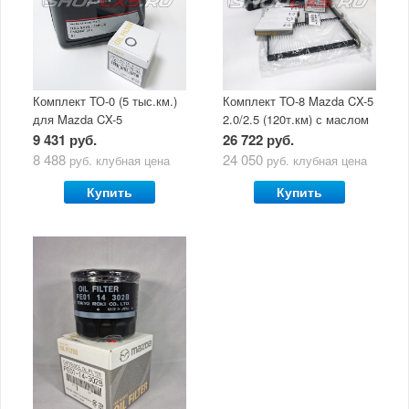
Комплект ТО-0 (5 тыс.км.)
Комплект ТО-8 Mazda CX-5
для Mazda CX-5
2.0/2.5 (120т.км) с маслом
(двигатель 2.0/2.5) с
Mazda Original Oil Ultra
9 431 руб.
26 722 руб.
маслом Mazda Original Oil
5W30
8 488
24 050
руб.
клубная цена
руб.
клубная цена
Ultra 5W30
Купить
Купить