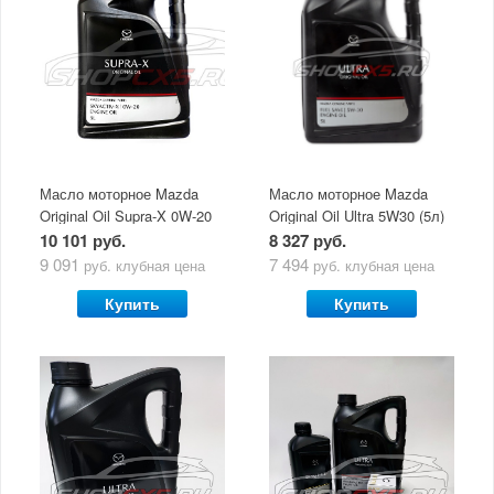
Масло моторное Mazda
Масло моторное Mazda
Original Oil Supra-X 0W-20
Original Oil Ultra 5W30 (5л)
(5 л)
10 101 руб.
8 327 руб.
9 091
7 494
руб.
клубная цена
руб.
клубная цена
Купить
Купить