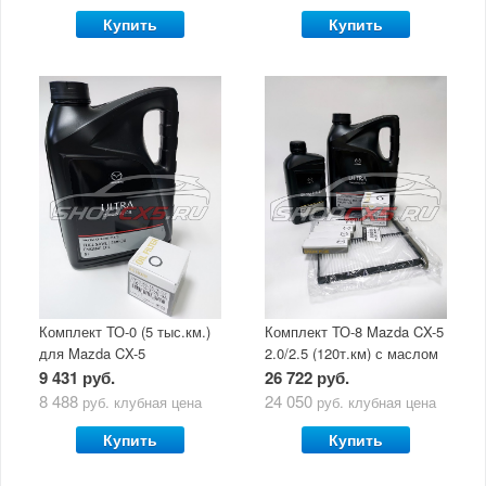
Купить
Купить
Комплект ТО-0 (5 тыс.км.)
Комплект ТО-8 Mazda CX-5
для Mazda CX-5
2.0/2.5 (120т.км) с маслом
(двигатель 2.0/2.5) с
Mazda Original Oil Ultra
9 431 руб.
26 722 руб.
маслом Mazda Original Oil
5W30
8 488
24 050
руб.
клубная цена
руб.
клубная цена
Ultra 5W30
Купить
Купить