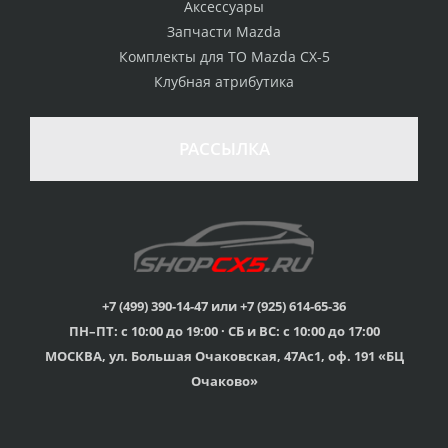
Аксессуары
Запчасти Mazda
Комплекты для ТО Mazda CX-5
Клубная атрибутика
100% возврат
стоимости
Гарантия качества
в случае
все товары
РАССЫЛКА
неудовлетворенности
сертифицированы
товаром
Различные способы
Профессиональная
оплаты
консультация
Вы можете выбрать
мы знаем о Mazda CX-
наиболее удобный
5 все
для Вас
+7 (499) 390-14-47 или +7 (925) 614-65-36
ПН–ПТ: с 10:00 до 19:00 · СБ и ВС: с 10:00 до 17:00
Скидки
МОСКВА, ул. Большая Очаковская, 47Ас1, оф. 191 «БЦ
членам клуба и
Оперативная доставка
обладателям клубных
во все регионы России
Очаково»
карт