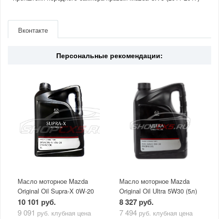
Артикул
KD45500T1C
Производитель
Mazda
Вконтакте
Персональные рекомендации:
Масло моторное Mazda
Масло моторное Mazda
Original Oil Supra-X 0W-20
Original Oil Ultra 5W30 (5л)
(5 л)
10 101 руб.
8 327 руб.
9 091
7 494
руб.
клубная цена
руб.
клубная цена