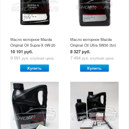
Масло моторное Mazda
Масло моторное Mazda
Original Oil Supra-X 0W-20
Original Oil Ultra 5W30 (5л)
(5 л)
10 101 руб.
8 327 руб.
9 091
7 494
руб.
клубная цена
руб.
клубная цена
Купить
Купить