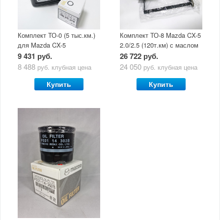
Комплект ТО-0 (5 тыс.км.)
Комплект ТО-8 Mazda CX-5
для Mazda CX-5
2.0/2.5 (120т.км) с маслом
(двигатель 2.0/2.5) с
Mazda Original Oil Ultra
9 431 руб.
26 722 руб.
маслом Mazda Original Oil
5W30
8 488
24 050
руб.
клубная цена
руб.
клубная цена
Ultra 5W30
Купить
Купить