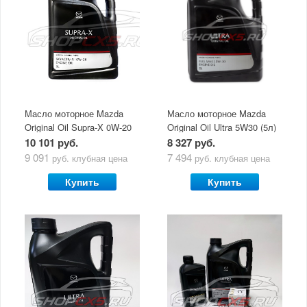
Масло моторное Mazda
Масло моторное Mazda
Original Oil Supra-X 0W-20
Original Oil Ultra 5W30 (5л)
(5 л)
10 101 руб.
8 327 руб.
9 091
7 494
руб.
клубная цена
руб.
клубная цена
Купить
Купить