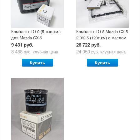
Комплект ТО-0 (5 тыс.км.)
Комплект ТО-8 Mazda CX-5
для Mazda CX-5
2.0/2.5 (120т.км) с маслом
(двигатель 2.0/2.5) с
Mazda Original Oil Ultra
9 431 руб.
26 722 руб.
маслом Mazda Original Oil
5W30
8 488
24 050
руб.
клубная цена
руб.
клубная цена
Ultra 5W30
Купить
Купить