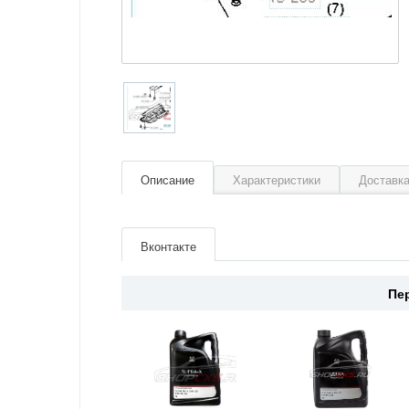
Описание
Характеристики
Доставка
Артикул
KD53563D0D
Производитель
Mazda
Вконтакте
Материал
Пластик
Место установки
Спереди с права
Страна
Япония
Пе