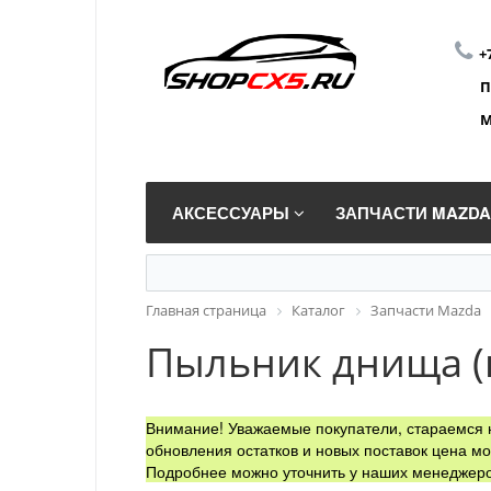
+
П
М
АКСЕССУАРЫ
ЗАПЧАСТИ MAZD
Главная страница
Каталог
Запчасти Mazda
Пыльник днища (
Внимание! Уважаемые покупатели, стараемся н
обновления остатков и новых поставок цена мо
Подробнее можно уточнить у наших менеджеро