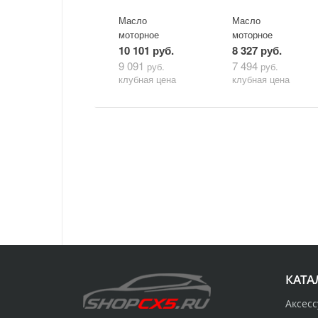
Масло
Масло
моторное
моторное
Mazda Original
Mazda Original
10 101 руб.
8 327 руб.
Oil Supra-X
Oil Ultra 5W30
9 091
7 494
руб.
руб.
0W-20 (5 л)
(5л)
клубная цена
клубная цена
КАТА
Аксес