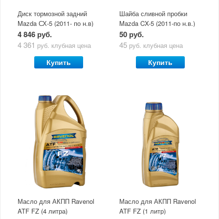
Диск тормозной задний
Шайба сливной пробки
Mazda СХ-5 (2011- по н.в)
Mazda CX-5 (2011-по н.в.)
Zimmermann 1шт
Victor Reinz
4 846 руб.
50 руб.
4 361
45
руб.
клубная цена
руб.
клубная цена
Купить
Купить
Масло для АКПП Ravenol
Масло для АКПП Ravenol
ATF FZ (4 литра)
ATF FZ (1 литр)