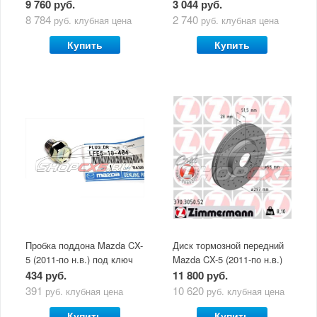
9 760 руб.
3 044 руб.
100% возврат
8 784
2 740
руб.
клубная цена
руб.
клубная цена
стоимости
Гарантия качества
в случае
все товары
Купить
Купить
неудовлетворенности
сертифицированы
товаром
Различные способы
Профессиональная
оплаты
консультация
Вы можете выбрать
мы знаем о Mazda CX-
наиболее удобный
5 все
для Вас
Скидки
членам клуба и
Оперативная доставка
обладателям клубных
во все регионы России
карт
Пробка поддона Mazda CX-
Диск тормозной передний
5 (2011-по н.в.) под ключ
Mazda CX-5 (2011-по н.в.)
Zimmermann с
434 руб.
11 800 руб.
перфорацией
391
10 620
руб.
клубная цена
руб.
клубная цена
Купить
Купить