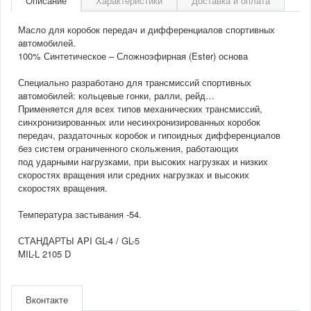
Описание
Характеристики
Доставка и оплата
Масло для коробок передач и дифференциалов спортивных
автомобилей.
100% Синтетическое – Сложноэфирная (Ester) основа
Специально разработано для трансмиссий спортивных
автомобилей: кольцевые гонки, ралли, рейд…
Применяется для всех типов механических трансмиссий,
синхронизированных или несинхронизированных коробок
передач, раздаточных коробок и гипоидных дифференциалов
без систем ограниченного скольжения, работающих
под ударными нагрузками, при высоких нагрузках и низких
скоростях вращения или средних нагрузках и высоких
скоростях вращения.
Температура застывания -54.
СТАНДАРТЫ API GL-4 / GL-5
MIL-L 2105 D
Артикул
105777
Производитель
Motul
Вконтакте
Двигатель
2.0/2.5/2.2D