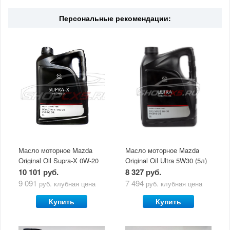
Страна
Франция
Персональные рекомендации:
Масло моторное Mazda
Масло моторное Mazda
Original Oil Supra-X 0W-20
Original Oil Ultra 5W30 (5л)
(5 л)
10 101 руб.
8 327 руб.
9 091
7 494
руб.
клубная цена
руб.
клубная цена
Купить
Купить