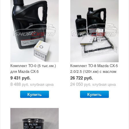
Комплект ТО-0 (5 тыс.км.)
Комплект ТО-8 Mazda CX-5
для Mazda CX-5
2.0/2.5 (120т.км) с маслом
(двигатель 2.0/2.5) с
Mazda Original Oil Ultra
9 431 руб.
26 722 руб.
маслом Mazda Original Oil
5W30
8 488
24 050
руб.
клубная цена
руб.
клубная цена
Ultra 5W30
Купить
Купить