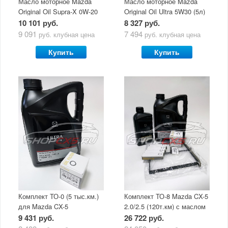
Масло моторное Mazda
Масло моторное Mazda
Original Oil Supra-X 0W-20
Original Oil Ultra 5W30 (5л)
(5 л)
10 101 руб.
8 327 руб.
9 091
7 494
руб.
клубная цена
руб.
клубная цена
Купить
Купить
Комплект ТО-0 (5 тыс.км.)
Комплект ТО-8 Mazda CX-5
для Mazda CX-5
2.0/2.5 (120т.км) с маслом
(двигатель 2.0/2.5) с
Mazda Original Oil Ultra
9 431 руб.
26 722 руб.
маслом Mazda Original Oil
5W30