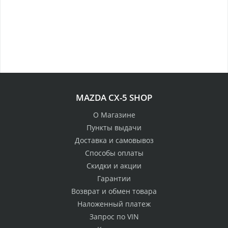
100% возврат
MAZDA CX-5 SHOP
стоимости
Гарантия качества
в случае
все товары
О Магазине
неудовлетворенности
сертифицированы
Пункты выдачи
товаром
Доставка и самовывоз
Различные способы
Способы оплаты
Профессиональная
оплаты
Скидки и акции
консультация
Вы можете выбрать
мы знаем о Mazda CX-
Гарантии
наиболее удобный
5 все
Возврат и обмен товара
для Вас
Наложенный платеж
Скидки
Запрос по VIN
членам клуба и
Оперативная доставка