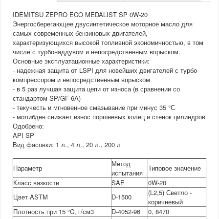
IDEMITSU ZEPRO ECO MEDALIST SP 0W-20
Энергосберегающее двусинтетическое моторное масло для
самых современных бензиновых двигателей,
характеризующихся высокой топливной экономичностью, в том
числе с турбонаддувом и непосредственным впрыском.
Основные эксплуатационные характеристики:
- надежная защита от LSPI для новейших двигателей с турбо
компрессором и непосредственным впрыском
- в 5 раз лучшая защита цепи от износа (в сравнении со
стандартом SP/GF-6A)
- текучесть и мгновенное смазывание при минус 35 °С
- молибден снижает износ поршневых колец и стенок цилиндров
Одобрено:
API SP
Вид фасовки: 1 л., 4 л., 20 л., 200 л
Метод
Параметр
Типовое значение
испытания
Класс вязкости
SAE
0W-20
(L2,5) Светло -
Цвет ASTM
D-1500
коричневый
Плотность при 15 °C, г/см3
D-4052-96
0, 8470