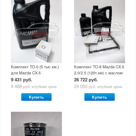
Комплект ТО-0 (5 тыс.км.)
Комплект ТО-8 Mazda CX-5
для Mazda CX-5
2.0/2.5 (120т.км) с маслом
(двигатель 2.0/2.5) с
Mazda Original Oil Ultra
9 431 руб.
26 722 руб.
маслом Mazda Original Oil
5W30
8 488
24 050
руб.
клубная цена
руб.
клубная цена
Ultra 5W30
Купить
Купить