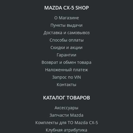
100% возврат
MAZDA CX-5 SHOP
стоимости
Гарантия качества
в случае
все товары
О Магазине
неудовлетворенности
сертифицированы
Пункты выдачи
товаром
Доставка и самовывоз
Различные способы
Способы оплаты
Профессиональная
оплаты
Скидки и акции
консультация
Вы можете выбрать
мы знаем о Mazda CX-
Гарантии
наиболее удобный
5 все
Возврат и обмен товара
для Вас
Наложенный платеж
Скидки
Запрос по VIN
членам клуба и
Оперативная доставка
Контакты
обладателям клубных
во все регионы России
карт
КАТАЛОГ ТОВАРОВ
Аксессуары
Запчасти Mazda
Комплекты для ТО Mazda CX-5
Клубная атрибутика