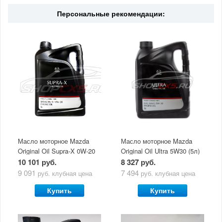
Вязкость
0W20
Страна
Япония
Персональные рекомендации:
Масло моторное Mazda
Масло моторное Mazda
Original Oil Supra-X 0W-20
Original Oil Ultra 5W30 (5л)
(5 л)
10 101 руб.
8 327 руб.
9 091
7 494
руб.
клубная цена
руб.
клубная цена
Купить
Купить