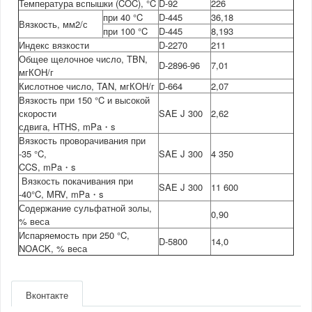
Температура вспышки (COC), °C
D-92
226
при 40 °C
D-445
36,18
Вязкость, мм2/с
при 100 °C
D-445
8,193
Индекс вязкости
D-2270
211
Общее щелочное число, TBN,
D-2896-96
7,01
мгКОН/г
Кислотное число, TAN, мгКОН/г
D-664
2,07
Вязкость при 150 °C и высокой
скорости
SAE J 300
2,62
сдвига, HTHS, mPa・s
Вязкость проворачивания при
-35 °C,
SAE J 300
4 350
CCS, mPa・s
Вязкость покачивания при
SAE J 300
11 600
-40°C, MRV, mPa・s
Содержание сульфатной золы,
0,90
% веса
Испаряемость при 250 °C,
D-5800
14,0
NOACK, % веса
Артикул
4253004 / 3583004
Производитель
Idemitsu
Вконтакте
Двигатель
2.0/2.5(бензин)