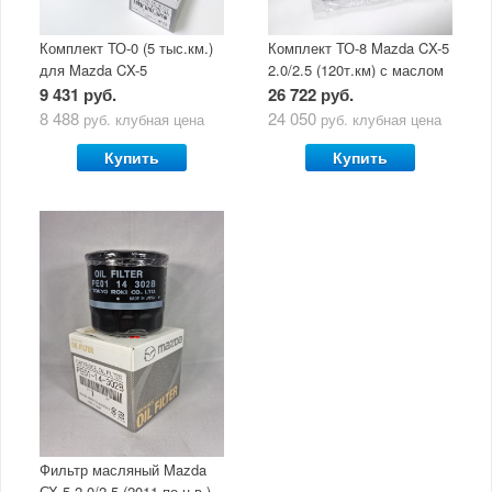
Комплект ТО-0 (5 тыс.км.)
Комплект ТО-8 Mazda CX-5
для Mazda CX-5
2.0/2.5 (120т.км) с маслом
(двигатель 2.0/2.5) с
Mazda Original Oil Ultra
9 431 руб.
26 722 руб.
маслом Mazda Original Oil
5W30
8 488
24 050
руб.
клубная цена
руб.
клубная цена
Ultra 5W30
Купить
Купить
Фильтр масляный Mazda
СХ-5 2.0/2.5 (2011-по н.в.)