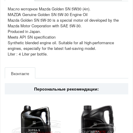
Масло моторное Mazda Golden SN 5W30 (4л).
MAZDA Genuine Golden SN 5W-30 Engine Oil
Mazda Golden SN 5W-30 is a special motor oil developed by the
Mazda Motor Corporation with SAE 5W-30.
Produced in Japan.
Meets API SN specification
Synthetic blended engine oil. Suitable for all high-performance
engines, especially for the latest fuel-saving model.
Liter : 4 Liter per bottle.
Артикул
K004W0515J
Производитель
Mazda
Вконтакте
Двигатель
2.0/2.5(бензин)
Вязкость
5W30
Страна
ОАЭ
Персональные рекомендации: