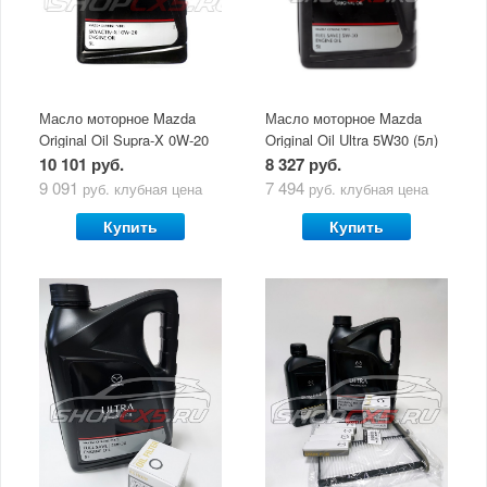
Масло моторное Mazda
Масло моторное Mazda
Original Oil Supra-X 0W-20
Original Oil Ultra 5W30 (5л)
(5 л)
10 101 руб.
8 327 руб.
9 091
7 494
руб.
клубная цена
руб.
клубная цена
Купить
Купить