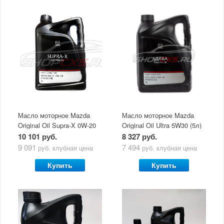
Масло моторное Mazda
Масло моторное Mazda
Original Oil Supra-X 0W-20
Original Oil Ultra 5W30 (5л)
(5 л)
10 101 руб.
8 327 руб.
9 091
7 494
руб.
клубная цена
руб.
клубная цена
Купить
Купить