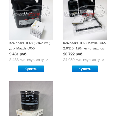
Комплект ТО-0 (5 тыс.км.)
Комплект ТО-8 Mazda CX-5
для Mazda CX-5
2.0/2.5 (120т.км) с маслом
(двигатель 2.0/2.5) с
Mazda Original Oil Ultra
9 431 руб.
26 722 руб.
маслом Mazda Original Oil
5W30
8 488
24 050
руб.
клубная цена
руб.
клубная цена
Ultra 5W30
Купить
Купить