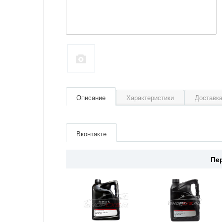
Описание
Характеристики
Доставка
Артикул
081056639
Производитель
Mazda
Вконтакте
Страна
Япония
Пе