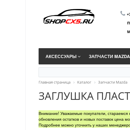
+
П
М
АКСЕССУАРЫ
ЗАПЧАСТИ MAZD
Главная страница
Каталог
Запчасти Mazda
ЗАГЛУШКА ПЛАС
Внимание! Уважаемые покупатели, стараемся н
обновления остатков и новых поставок цена мо
Подробнее можно уточнить у наших менеджеро