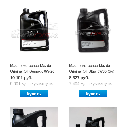
Масло моторное Mazda
Масло моторное Mazda
Original Oil Supra-X 0W-20
Original Oil Ultra 5W30 (5л)
(5 л)
10 101 руб.
8 327 руб.
9 091
7 494
руб.
клубная цена
руб.
клубная цена
Купить
Купить