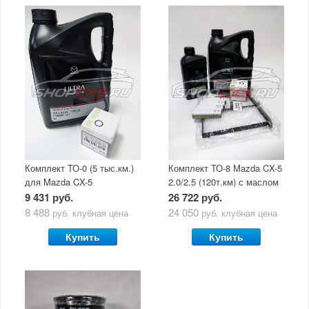
Комплект ТО-0 (5 тыс.км.)
Комплект ТО-8 Mazda CX-5
для Mazda CX-5
2.0/2.5 (120т.км) с маслом
(двигатель 2.0/2.5) с
Mazda Original Oil Ultra
9 431 руб.
26 722 руб.
маслом Mazda Original Oil
5W30
8 488
24 050
руб.
клубная цена
руб.
клубная цена
Ultra 5W30
Купить
Купить