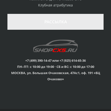
Клубная атрибутика
100% возврат
стоимости
Гарантия качества
в случае
все товары
РАССЫЛКА
неудовлетворенности
сертифицированы
товаром
Различные способы
Профессиональная
оплаты
консультация
Вы можете выбрать
мы знаем о Mazda CX-
наиболее удобный
5 все
для Вас
+7 (499) 390-14-47 или +7 (925) 614-65-36
ПН–ПТ: с 10:00 до 19:00 · СБ и ВС: с 10:00 до 17:00
Скидки
МОСКВА, ул. Большая Очаковская, 47Ас1, оф. 191 «БЦ
членам клуба и
Оперативная доставка
обладателям клубных
во все регионы России
Очаково»
карт