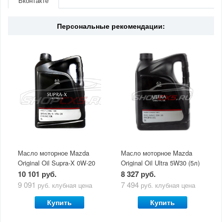
Вконтакте
Страна
Япония
Персональные рекомендации:
Масло моторное Mazda
Масло моторное Mazda
Original Oil Supra-X 0W-20
Original Oil Ultra 5W30 (5л)
(5 л)
10 101 руб.
8 327 руб.
9 091
7 494
руб.
клубная цена
руб.
клубная цена
Купить
Купить