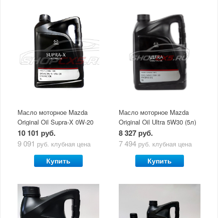
Масло моторное Mazda
Масло моторное Mazda
Original Oil Supra-X 0W-20
Original Oil Ultra 5W30 (5л)
(5 л)
10 101 руб.
8 327 руб.
9 091
7 494
руб.
клубная цена
руб.
клубная цена
Купить
Купить