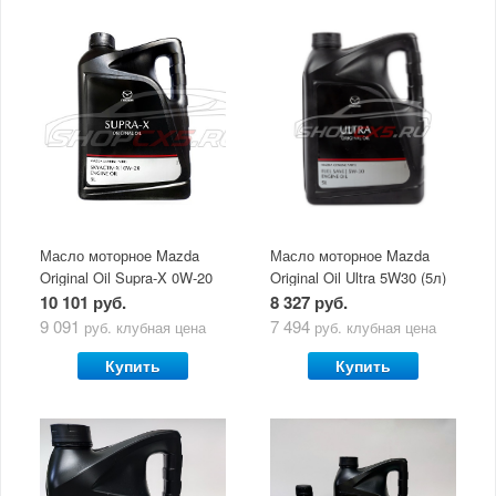
Масло моторное Mazda
Масло моторное Mazda
Original Oil Supra-X 0W-20
Original Oil Ultra 5W30 (5л)
(5 л)
10 101 руб.
8 327 руб.
9 091
7 494
руб.
клубная цена
руб.
клубная цена
Купить
Купить