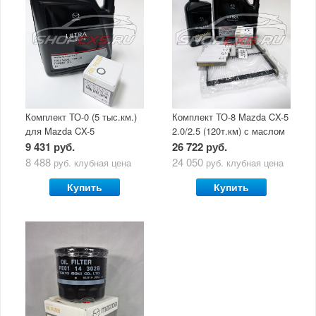
Комплект ТО-0 (5 тыс.км.)
Комплект ТО-8 Mazda CX-5
для Mazda CX-5
2.0/2.5 (120т.км) с маслом
(двигатель 2.0/2.5) с
Mazda Original Oil Ultra
9 431 руб.
26 722 руб.
маслом Mazda Original Oil
5W30
8 488
24 050
руб.
клубная цена
руб.
клубная цена
Ultra 5W30
Купить
Купить