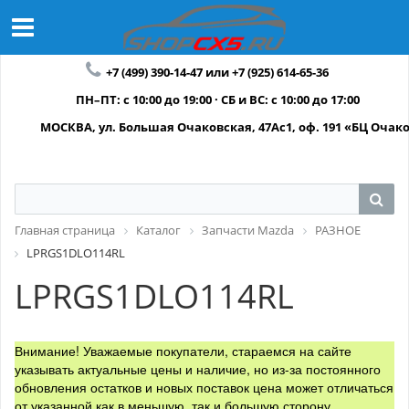
+7 (499) 390-14-47 или +7 (925) 614-65-36
ПН–ПТ: с 10:00 до 19:00 · СБ и ВС: с 10:00 до 17:00
МОСКВА, ул. Большая Очаковская, 47Ас1, оф. 191 «БЦ Очак
Главная страница
Каталог
Запчасти Mazda
РАЗНОЕ
LPRGS1DLO114RL
LPRGS1DLO114RL
Внимание! Уважаемые покупатели, стараемся на сайте
указывать актуальные цены и наличие, но из-за постоянного
обновления остатков и новых поставок цена может отличаться
от указанной как в меньшую, так и большую сторону.