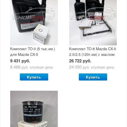
Комплект ТО-0 (5 тыс.км.)
Комплект ТО-8 Mazda CX-5
для Mazda CX-5
2.0/2.5 (120т.км) с маслом
(двигатель 2.0/2.5) с
Mazda Original Oil Ultra
9 431 руб.
26 722 руб.
маслом Mazda Original Oil
5W30
8 488
24 050
руб.
клубная цена
руб.
клубная цена
Ultra 5W30
Купить
Купить