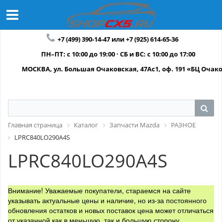
+7 (499) 390-14-47 или +7 (925) 614-65-36
ПН–ПТ: с 10:00 до 19:00 · СБ и ВС: с 10:00 до 17:00
МОСКВА, ул. Большая Очаковская, 47Ас1, оф. 191 «БЦ Очак
Главная страница
Каталог
Запчасти Mazda
РАЗНОЕ
LPRC840LO290A4S
LPRC840LO290A4S
Внимание! Уважаемые покупатели, стараемся на сайте
указывать актуальные цены и наличие, но из-за постоянного
обновления остатков и новых поставок цена может отличаться
от указанной как в меньшую, так и большую сторону.