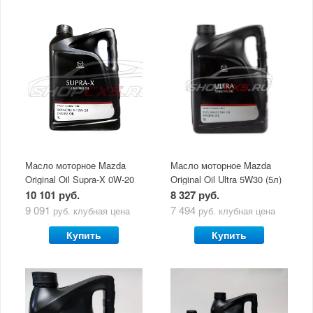
Масло моторное Mazda
Масло моторное Mazda
Original Oil Supra-X 0W-20
Original Oil Ultra 5W30 (5л)
(5 л)
10 101 руб.
8 327 руб.
9 091
7 494
руб.
клубная цена
руб.
клубная цена
Купить
Купить