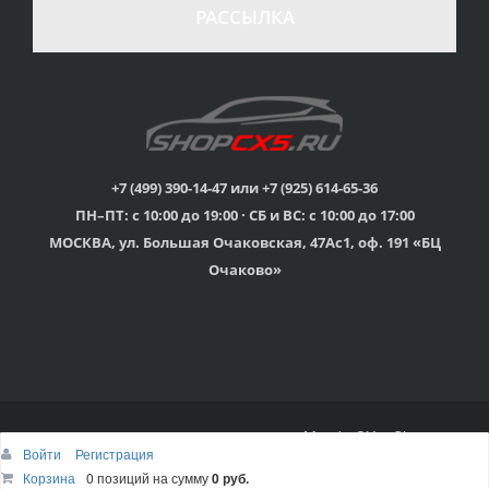
в случае
все товары
РАССЫЛКА
неудовлетворенности
сертифицированы
товаром
Различные способы
Профессиональная
оплаты
консультация
Вы можете выбрать
мы знаем о Mazda CX-
наиболее удобный
5 все
для Вас
+7 (499) 390-14-47 или +7 (925) 614-65-36
ПН–ПТ: с 10:00 до 19:00 · СБ и ВС: с 10:00 до 17:00
Скидки
МОСКВА, ул. Большая Очаковская, 47Ас1, оф. 191 «БЦ
членам клуба и
Оперативная доставка
обладателям клубных
во все регионы России
Очаково»
карт
© 2015г-2025г., Клубный магазин Mazda CX-5 Shop
Войти
Регистрация
Наверх
Корзина
Корзина
0 позиций
0 позиций
на сумму
на сумму
0 руб.
0 руб.