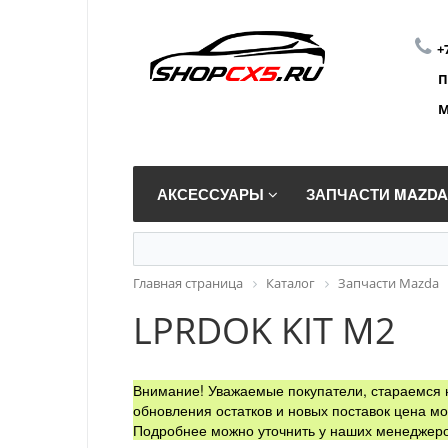
+
П
М
АКСЕССУАРЫ
ЗАПЧАСТИ MAZD
Главная страница
Каталог
Запчасти Mazda
LPRDOK KIT M2
Внимание! Уважаемые покупатели, стараемся н
обновления остатков и новых поставок цена мо
Подробнее можно уточнить у наших менеджеро