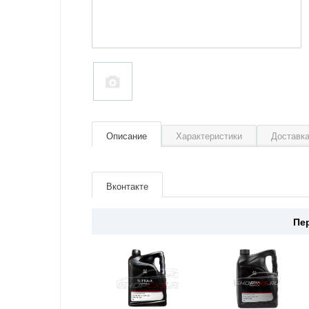
Описание
Характеристики
Доставка
Артикул
830077102
Производитель
Mazda
Вконтакте
Страна
Япония
Пе