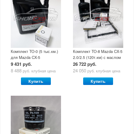
Комплект ТО-0 (5 тыс.км.)
Комплект ТО-8 Mazda CX-5
для Mazda CX-5
2.0/2.5 (120т.км) с маслом
(двигатель 2.0/2.5) с
Mazda Original Oil Ultra
9 431 руб.
26 722 руб.
маслом Mazda Original Oil
5W30
8 488
24 050
руб.
клубная цена
руб.
клубная цена
Ultra 5W30
Купить
Купить