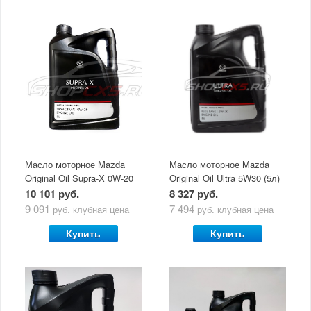
Масло моторное Mazda
Масло моторное Mazda
Original Oil Supra-X 0W-20
Original Oil Ultra 5W30 (5л)
(5 л)
10 101 руб.
8 327 руб.
9 091
7 494
руб.
клубная цена
руб.
клубная цена
Купить
Купить