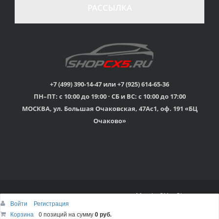
в случае
все товары
РАССЫЛКА
неудовлетворенности
сертифицированы
товаром
Различные способы
Профессиональная
оплаты
консультация
Вы можете выбрать
мы знаем о Mazda CX-
наиболее удобный
5 все
для Вас
+7 (499) 390-14-47 или +7 (925) 614-65-36
ПН–ПТ: с 10:00 до 19:00 · СБ и ВС: с 10:00 до 17:00
Скидки
МОСКВА, ул. Большая Очаковская, 47Ас1, оф. 191 «БЦ
членам клуба и
Оперативная доставка
обладателям клубных
во все регионы России
Очаково»
карт
© 2015г-2025г., Клубный магазин Mazda CX-5 Shop
Войти
Регистрация
Наверх
Корзина
Корзина
0 позиций
0 позиций
на сумму
на сумму
0 руб.
0 руб.