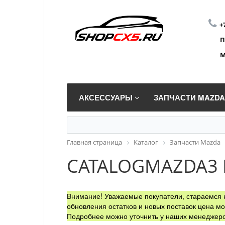
+
П
М
АКСЕССУАРЫ
ЗАПЧАСТИ MAZD
Главная страница
Каталог
Запчасти Mazda
CATALOGMAZDA3
Внимание! Уважаемые покупатели, стараемся н
обновления остатков и новых поставок цена мо
Подробнее можно уточнить у наших менеджеро