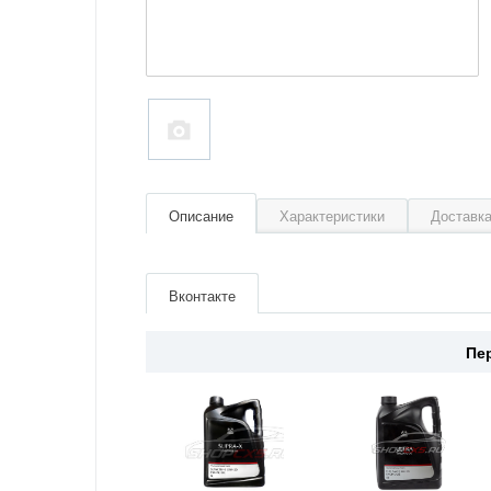
Описание
Характеристики
Доставка
Артикул
830077227
Производитель
Mazda
Вконтакте
Страна
Япония
Пе