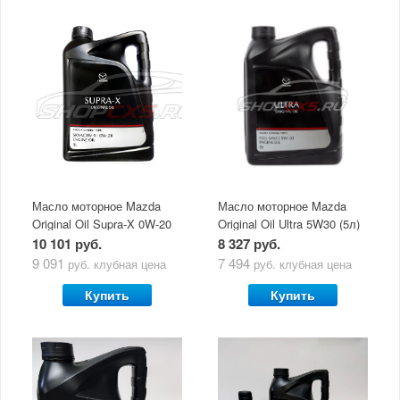
Масло моторное Mazda
Масло моторное Mazda
Original Oil Supra-X 0W-20
Original Oil Ultra 5W30 (5л)
(5 л)
10 101 руб.
8 327 руб.
9 091
7 494
руб.
клубная цена
руб.
клубная цена
Купить
Купить