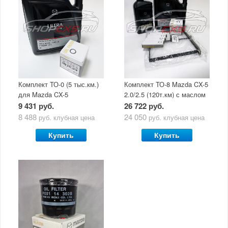
Комплект ТО-0 (5 тыс.км.)
Комплект ТО-8 Mazda CX-5
для Mazda CX-5
2.0/2.5 (120т.км) с маслом
(двигатель 2.0/2.5) с
Mazda Original Oil Ultra
9 431 руб.
26 722 руб.
маслом Mazda Original Oil
5W30
8 488
24 050
руб.
клубная цена
руб.
клубная цена
Ultra 5W30
Купить
Купить