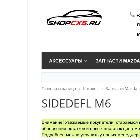
+
П
М
АКСЕССУАРЫ
ЗАПЧАСТИ MAZD
Главная страница
Каталог
Запчасти Mazda
SIDEDEFL M6
Внимание! Уважаемые покупатели, стараемся н
обновления остатков и новых поставок цена мо
Подробнее можно уточнить у наших менеджеро