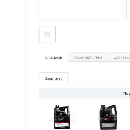
Описание
Характеристики
Доставка
Артикул
830077436
Производитель
Mazda
Вконтакте
Страна
Япония
Пе