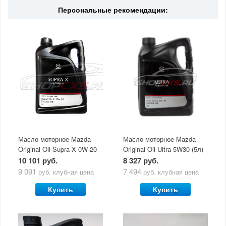
Персональные рекомендации:
Масло моторное Mazda
Масло моторное Mazda
Original Oil Supra-X 0W-20
Original Oil Ultra 5W30 (5л)
(5 л)
10 101 руб.
8 327 руб.
9 091
7 494
руб.
клубная цена
руб.
клубная цена
Купить
Купить