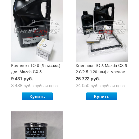
Комплект ТО-0 (5 тыс.км.)
Комплект ТО-8 Mazda CX-5
для Mazda CX-5
2.0/2.5 (120т.км) с маслом
(двигатель 2.0/2.5) с
Mazda Original Oil Ultra
9 431 руб.
26 722 руб.
маслом Mazda Original Oil
5W30
8 488
24 050
руб.
клубная цена
руб.
клубная цена
Ultra 5W30
Купить
Купить