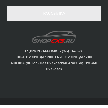
100% возврат
стоимости
Гарантия качества
в случае
все товары
РАССЫЛКА
неудовлетворенности
сертифицированы
товаром
Различные способы
Профессиональная
оплаты
консультация
Вы можете выбрать
мы знаем о Mazda CX-
наиболее удобный
5 все
для Вас
+7 (499) 390-14-47 или +7 (925) 614-65-36
ПН–ПТ: с 10:00 до 19:00 · СБ и ВС: с 10:00 до 17:00
Скидки
МОСКВА, ул. Большая Очаковская, 47Ас1, оф. 191 «БЦ
членам клуба и
Оперативная доставка
обладателям клубных
во все регионы России
Очаково»
карт
© 2015г-2025г., Клубный магазин Mazda CX-5 Shop